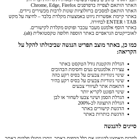
האתר הותאם לצפייה בדפדפנים Chrome, Edge, Firefox
האתר הותאם למסכים ברזולוציות שונות לרבות מכשירים ניידים.
באתר קיימת אפשרות ניווט באמצעות מקלדת בלבד – לחיצה על מקש
TAB ו ENTER לבחירה.
באתר הוסף אלמנט מעבר עכבר ופוקוס מקלדת לקישורים.
לאובייקטים הגראפיים באתר הוספה חלופה טקסטואלית (alt).
כמו כן, באתר מוצב תפריט הנגשה שביכולתו להקל על
הקריאה:
הגדלת והקטנת גודל הטקסט באתר
עצירת אלמנטים נעים וחסימת הבהובים
שינוי ניגודיות צבעים על בסיס רקע כהה
שינוי ניגודיות צבעים על בסיס רקע בהיר
התאמת אתר לעיוורי צבעים
שינוי הפונט לקריא יותר
הגדלת הסמן ושינוי צבעו לשחור או לבן
הגדלת התצוגה לכ-200%
הדגשת קישורים באתר
הדגשת כותרות באתר
סייגים להנגשה
למרות מאמצנו להנגיש את כלל הדפים באתר, ייתכן ויתגלו חלקים באתר